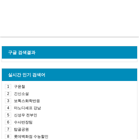
구글 검색결과
실시간 인기 검색어
1
구윤철
2
긴신소설
3
보톡스화학반응
4
마노디셰프 강남
5
신성우 전부인
6
수사반장팀
7
탑골공원
8
롯데백화점 수능할인