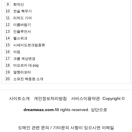
9
화악산
10
전술 핵무기
11
리처드 기어
12
이름바람기
13
인플루언서
14
헬스위크
15
시세이도썬크림종류
16
아침
17
크롬 색상변경
18
마요르카 대 psg
19
얼짱리포터
20
소유진 백종원 소개
사이트소개
개인정보처리방침
서비스이용약관
Copyright ©
dreamwas.com
All rights reserved.
상단으로
도메인 관련 문의 / 기타문의 사항이 있으시면 이메일