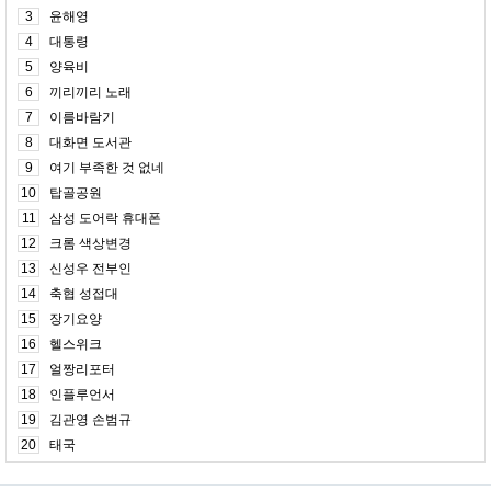
3
윤해영
4
대통령
5
양육비
6
끼리끼리 노래
7
이름바람기
8
대화면 도서관
9
여기 부족한 것 없네
10
탑골공원
11
삼성 도어락 휴대폰
12
크롬 색상변경
13
신성우 전부인
14
축협 성접대
15
장기요양
16
헬스위크
17
얼짱리포터
18
인플루언서
19
김관영 손범규
20
태국