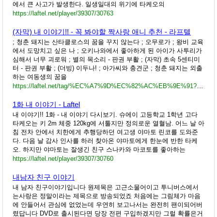
에서 큰 사고가 발생한다. 일생일대의 위기에 타케오의
https://laftel.net/player/39307/30763
(자막) 내 이야기!! - 꼭 봐야할 짝사랑 애니 추천 - 라프텔
; 청춘 돼지는 산타클로스의 꿈을 꾸지 않는다 ; 오무로가 ; 왕비 교육
에서 도망치고 싶은 나 ; 오키나와에서 좋아하게 된 아이가 사투리가
심해서 너무 괴로워 ; 별의 목소리 - 판권 부활 ; (자막) 초속 5센티미
터 - 판권 부활 ; (더빙) 이두나! ; 아가씨와 충견군 ; 청춘 돼지는 외출
하는 여동생의 꿈을
https://laftel.net/tag/%EC%A7%9D%EC%82%AC%EB%9E%91?modal=24515
1화 내 이야기 - Laftel
내 이야기!! 1화 - 내 이야기 다시보기. 슈에이 고등학교 1학년 고다
타케오는 키 2m 체중 120kg에 서툴지만 정의로운 열혈남. 어느 날 아
침 전차 안에서 치한에게 추행당하던 여고생 야마토 린코를 도와준
다. 다음 날 감사 인사를 하러 찾아온 야마토에게 한눈에 반한 타케
오. 하지만 야마토는 잘생긴 친구 스나카와 마코토를 좋아하는
https://laftel.net/player/39307/30760
내남자 친구 이야기
내 남자 친구이야기입니다 원제목은 고근소물어이고 투니버스에서
는사랑은 정말이라는 제목으로 방송되었죠 처음에는 그림체가 마음
에 안들어서 관심에 없었는데 우연히 보고나서는 완전히 팬이되어버
렸답니다 DVD로 출시된다면 당장 전편 구입하겠지만 그럴 확률은거