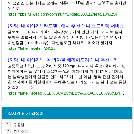
의 없겠죠 일본에서도 오래된 작품이라 LD만 출시되고DVD는 출시안
된걸로...
https://bbs.ruliweb.com/community/board/300112/read/1046254
(자막) 내 이야기!! 라프텔 - 애니 추천 애니 스트리밍 서비스
클로버 Ⅱ ; 미나미가 4기: 다녀왔어 ; 기계 인간 마리 ; 제대로 빨지
못하는 흡혈귀짱 ; 어느 날 공주가 되어 버렸다 - 일본어 ; 킹덤 6기 ;
여신강림 (True Beauty) ; 마신창조전 와타루 ; 미소가 끊이지
https://laftel.net/item/24515
(자막) 내 이야기!! - 꼭 봐야할 배리어프리 애니 추천 - 라프텔
고등학교 1학년. 신장 2m, 체중 120kg(어디까지나 추정) 좋아하게 된
여자아이는 늘 꽃미남 소꿉친구 ‘스나카와’에게 가버리지만, 타케오
는 남학생들에게 만큼은 인기 최고! 어느 날 아침, 통학 전철 안에서
한 여자아이를 치한에게서 구해준 일로 타케오에게도 봄이 오는 듯한
예감이…? ...더
https://laftel.net/tag/%EB%B0%B0%EB%A6%AC%EC%96%B4%ED%94%84%EB%A6%AC?modal=24515
실시간 인기 검색어
1
구윤철
2
긴신소설