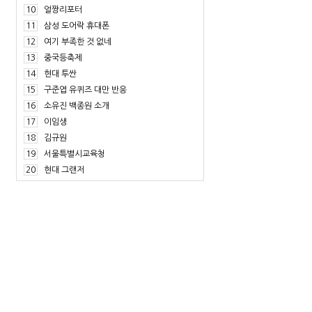
10
얼짱리포터
11
삼성 도어락 휴대폰
12
여기 부족한 것 없네
13
중국등축제
14
현대 투싼
15
구준엽 유퀴즈 대만 반응
16
소유진 백종원 소개
17
이임생
18
김규원
19
서울특별시교육청
20
현대 그랜저