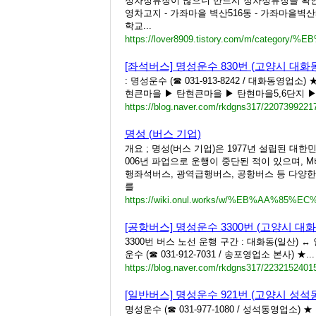
정차정류장이 많으니 반드시 정차정류장을 확인하
영차고지 - 가좌마을 벽산516동 - 가좌마을벽산5
학교...
[좌석버스] 명성운수 830번 (고양시 대화
: 명성운수 (☎ 031-913-8242 / 대화동영업소)
현큰마을 ▶ 탄현큰마을 ▶ 탄현마을5,6단지 ▶
https://blog.naver.com/rkdgns317/2207399221
명성 (버스 기업)
개요 ; 명성(버스 기업)은 1977년 설립된 대한
006년 파업으로 운행이 중단된 적이 있으며, 
행좌석버스, 광역급행버스, 공항버스 등 다양한
를
[공항버스] 명성운수 3300번 (고양시 대
3300번 버스 노선 운행 구간 : 대화동(일산) 
운수 (☎ 031-912-7031 / 송포영업소 본사) ★...
https://blog.naver.com/rkdgns317/2232152401
[일반버스] 명성운수 921번 (고양시 성석
명성운수 (☎ 031-977-1080 / 성석동영업소) ★ 