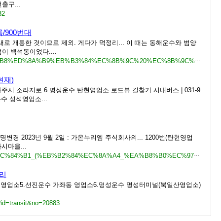
출구...
32
/900번대
새로 개통한 것이므로 제외. 게다가 덕정리... 이 때는 동해운수와 범양
이 백석동이었다....
https://namu.wiki/w/%EC%84%9C%EC%9A%B8%ED%8A%B9%EB%B3%84%EC%8B%9C%20%EC%8B%9C%EB%82%B4%EB%B2%84%EC%8A%A4/2004%EB%85%84%20%EA%B0%9C%ED%8E%B8%20%EC%A0%84%20%EB%AA%A9%EB%A1%9D/900%EB%B2%88%EB%8C%80
현재)
기 파주시 소라지로 6 명성운수 탄현영업소 로드뷰 길찾기 시내버스 | 031-9
운수 성석영업소...
경 2023년 9월 2일 : 가온누리엠 주식회사의... 1200번(탄현영업
시마을...
https://ko.wikipedia.org/wiki/%EB%AA%85%EC%84%B1_(%EB%B2%84%EC%8A%A4_%EA%B8%B0%EC%97%85)
러리
 영업소5.선진운수 가좌동 영업소6.명성운수 명성터미널(북일산영업소)
/?id=transit&no=20883