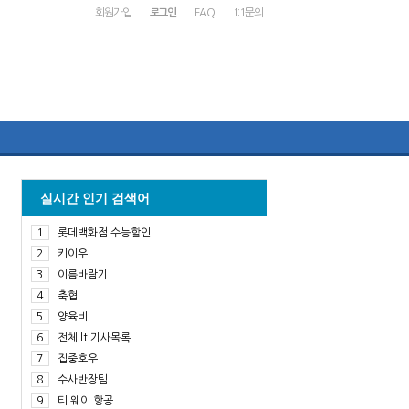
회원가입
로그인
FAQ
1:1문의
실시간 인기 검색어
1
롯데백화점 수능할인
2
키이우
3
이름바람기
4
축협
5
양육비
6
전체 lt 기사목록
7
집중호우
8
수사반장팀
9
티 웨이 항공