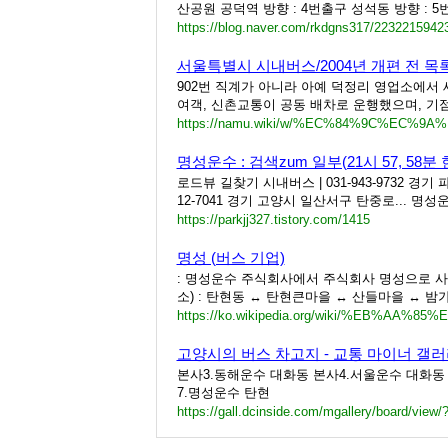
산공원 공덕역 방향 : 4번출구 성석동 방향 : 5번
https://blog.naver.com/rkdgns317/2232215942
서울특별시 시내버스/2004년 개편 전 목록
902번 직계가 아니라 아예 덕정리 영업소에서 
여객, 신촌교통이 공동 배차로 운행했으며, 기점
명성운수 : 검색zum 일부(21시 57, 58분 
로드뷰 길찾기 시내버스 | 031-943-9732 경
12-7041 경기 고양시 일산서구 탄중로... 명성
https://parkjj327.tistory.com/1415
명성 (버스 기업)
: 명성운수 주식회사에서 주식회사 명성으로 사명변
소) : 탄현동 ↔ 탄현큰마을 ↔ 산들마을 ↔ 밤가
고양시의 버스 차고지 - 교통 마이너 갤
본사3.동해운수 대화동 본사4.서울운수 대화동
7.명성운수 탄현
https://gall.dcinside.com/mgallery/board/view