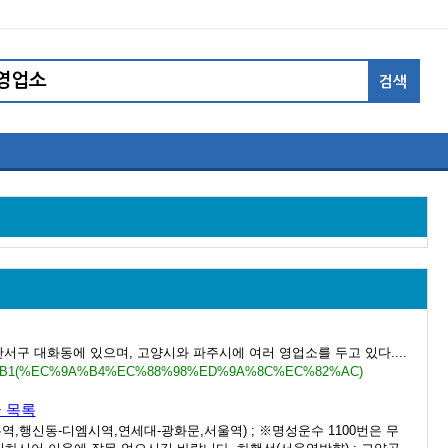
서구 대화동에 있으며, 고양시와 파주시에 여러 영업소를 두고 있다....
%84%B1(%EC%9A%B4%EC%88%98%ED%9A%8C%EC%82%AC)
 목록
역,행신동-디엠시역,연세대-광화문,서울역) ; ※명성운수 1100번은 무