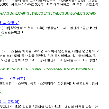
시어 이용에 잘못 없으시길 바랍니다. 하행선(서울역방향) : 고양공
09동 - 청원.벽산아파트 306동 - 양우.대우아파트 - 구 종점 - 송포초등
https://lover8909.tistory.com/m/category/%EB%AA%85%EC%84%B1%EC%9A%B4%EC%88%98/%EB%8C%80%ED%99%94%EA%B3%B5%EC%98%81%EC%98%81%EC%97%85%EC%86%8C
동 ↔ 영등포)
 ★ [고양] 830번 버스 첫차 - 4:40(고양공영차고지... 일산가구공단 ▶ 탄
 상탄초등학교 ▶...
79
민국의 버스 운송 회사로, 2023년 주식회사 명성으로 사명을 변경했다. 2
M버스 노선 도입 등 변화를 겪었다. 현재 도시형버스, 일반좌석버스, 직
 노선을 운행하고 있으며, 고양시 일산서구에 본사를 두고 여러 영업소
https://wiki.onul.works/w/%EB%AA%85%EC%84%B1%20(%EB%B2%84%EC%8A%A4%20%EA%B8%B0%EC%97%85)
화동 ↔ 인천공항)
↔ 인천공항 / 버스유형 : 공항버스(직행좌석 한정면허) ★ 운영업체 : 명성
58
동 ↔ 공덕역)
첫차시간 - 5:00(성석동 / 공덕역 방향), 6:15... 백석역 탄현동 방향 : 안